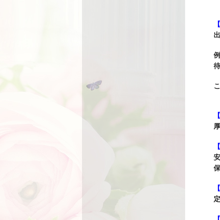
出
待
厚
安