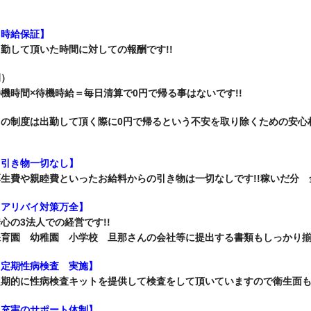
【時給保証】
勤して頂いた時間に対しての報酬です!!
例）
機時間×待機時給＝毎日清算で0円で帰る事はないです!!
この制度は出勤して頂く際に
0円で帰るという不安を取り除くための
安心
【引き物一切なし】
生費や親睦費といったお給料からの引き物は一切なしです!!
稼いだ分 
【アリバイ対策万全】
心の3法人での経営です!!
保育園 幼稚園 小学校 旦那さんの会社等に提出する書類も
しっかり揃
【定期性病検査 実施】
定期的に性病検査キットを提供して検査をして頂いていますので
衛生面も
【充実のサポート体制】