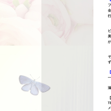
全
行
が
そ
ず
T
メ