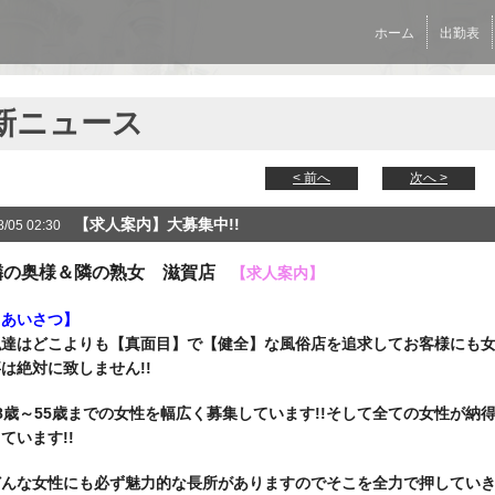
ホーム
出勤表
新ニュース
< 前へ
次へ >
【求人案内】大募集中!!
8/05 02:30
隣の奥様＆隣の熟女 滋賀店
【求人案内】
【あいさつ】
私達はどこよりも【真面目】で【健全】な風俗店を追求して
お客様にも
は絶対に致しません!!
8歳～55歳までの女性を幅広く募集しています!!
そして全ての女性が納
ています!!
どんな女性にも必ず魅力的な長所がありますのでそこを全力で押していきま