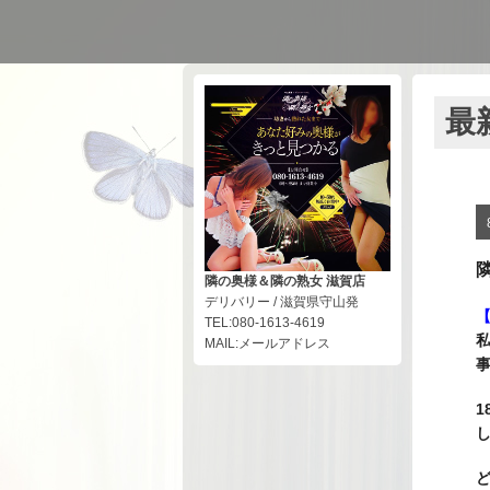
最
隣の奥様＆隣の熟女 滋賀店
デリバリー / 滋賀県守山発
TEL:080-1613-4619
MAIL:メールアドレス
事
1
し