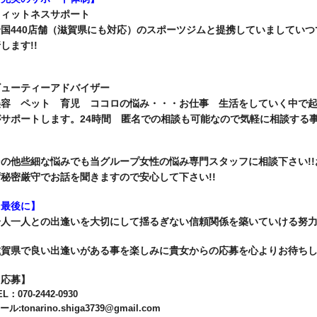
フィットネスサポート
国440店舗（滋賀県にも対応）のスポーツジムと提携していまして
いつ
します!!
ビューティーアドバイザー
美容 ペット 育児 ココロの悩み・・・
お仕事 生活をしていく中で
サポートします。24時間 匿名での相談も可能なので気軽に相談する事
の他些細な悩みでも当グループ女性の悩み専門スタッフに相談下さい!!
秘密厳守でお話を聞きますので安心して下さい!!
【最後に】
一人一人との出逢いを大切にして揺るぎない信頼関係を築いていける努力を
滋賀県で良い出逢いがある事を楽しみに貴女からの応募を心よりお待ちして
【応募】
EL：070-2442-0930
ール:tonarino.shiga3739@gmail.com