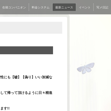
在籍コンパニオン
料金システム
最新ニュース
イベント
写メ日記
女性にも【嘘】【偽り】いい加減な
得して帰って頂けるように日々精進
す!!